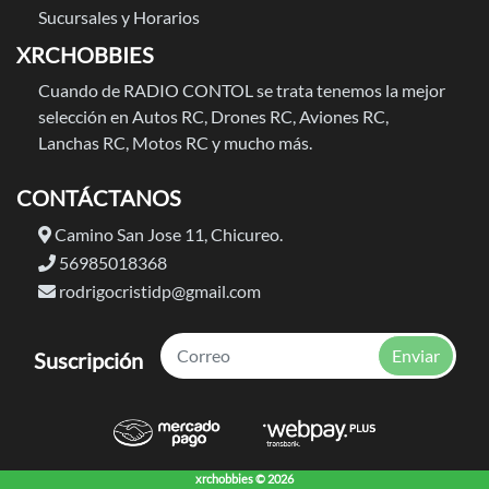
Sucursales y Horarios
XRCHOBBIES
Cuando de RADIO CONTOL se trata tenemos la mejor
selección en Autos RC, Drones RC, Aviones RC,
Lanchas RC, Motos RC y mucho más.
CONTÁCTANOS
Camino San Jose 11, Chicureo.
56985018368
rodrigocristidp@gmail.com
Enviar
Suscripción
xrchobbies © 2026