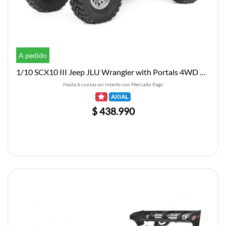
A pedido
1/10 SCX10 III Jeep JLU Wrangler with Portals 4WD Kit
Hasta 6 cuotas sin interés con Mercado Pago
AXIAL
$ 438.990