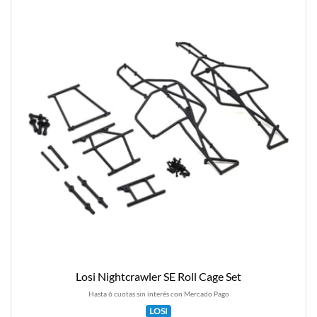
Losi Nightcrawler SE Roll Cage Set
Hasta 6 cuotas sin interés con Mercado Pago
LOSI