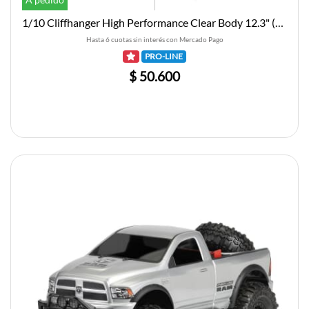
1/10 Cliffhanger High Performance Clear Body 12.3" (313mm) WB Crwlrs
Hasta 6 cuotas sin interés con Mercado Pago
PRO-LINE
$ 50.600