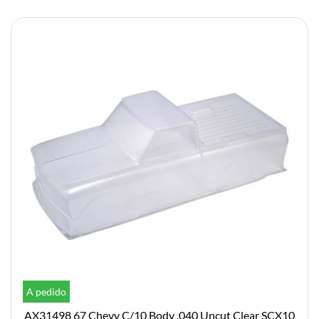
A pedido
AX31498 67 Chevy C/10 Body .040 Uncut Clear SCX10