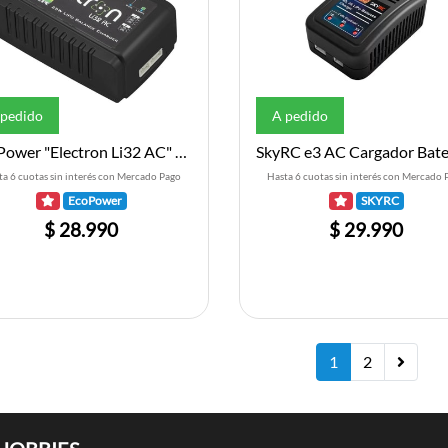
 pedido
A pedido
EcoPower "Electron Li32 AC" LiPo Balance Battery Charger (2-3S/2A/25W)
ta 6 cuotas sin interés con Mercado Pago
Hasta 6 cuotas sin interés con Mercado 
EcoPower
SKYRC
$ 28.990
$ 29.990
1
2