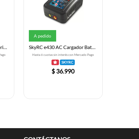
A pedido
SkyRC e3 AC Cargador Bateria (LiPo) (3S/1.2A/11W)
SkyRC e430 AC Cargador Bateria (LiPo) (4S/3A/30W)
Pago
Hasta 6 cuotas sin interés con Mercado Pago
SKYRC
$ 36.990