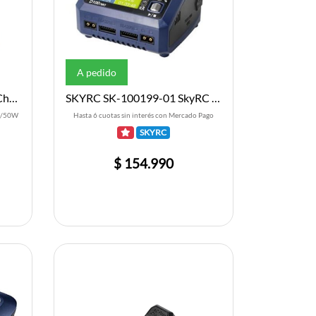
A pedido
Hitec RDX2 Mini AC Multi Charger (4S/5A/50W x2)
SKYRC SK-100199-01 SkyRC D100neo Dubbelladdare 2x100W 240VAC 12DC
5A/50W
Hasta 6 cuotas sin interés con Mercado Pago
SKYRC
$ 154.990