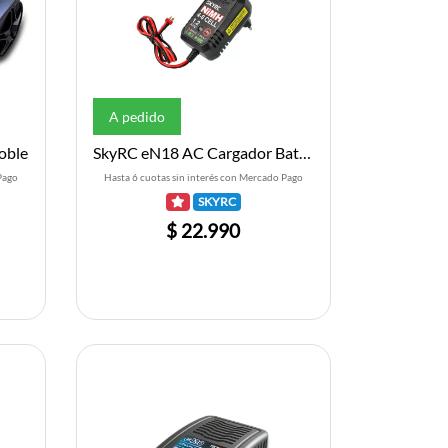
A pedido
oble
SkyRC eN18 AC Cargador Bateria (NiMh) (8S/1.2A/18W)
Pago
Hasta 6 cuotas sin interés con Mercado Pago
SKYRC
$ 22.990