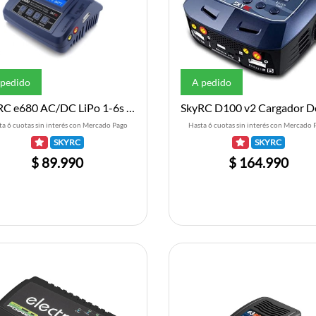
 pedido
A pedido
SkyRC e680 AC/DC LiPo 1-6s 10A 80W Charger
SkyRC D100 v2 Cargador D
ta 6 cuotas sin interés con Mercado Pago
Hasta 6 cuotas sin interés con Mercado 
SKYRC
SKYRC
$ 89.990
$ 164.990