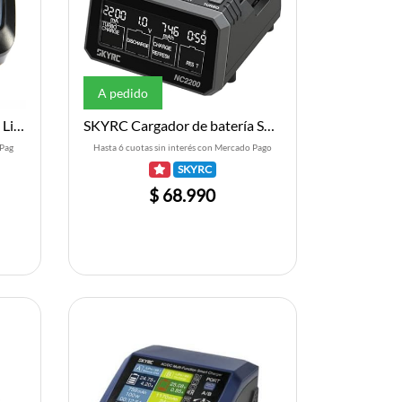
A pedido
S44 Micro 4-port AC/DC 1S LiPo Smart Charger
SKYRC Cargador de batería SKYRC NC2200 AA AAA NiMH NiCd
 Pag
Hasta 6 cuotas sin interés con Mercado Pago
SKYRC
$ 68.990