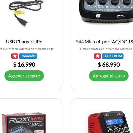
USB Charger LiPo
ta 6 cuotas sin interés con Mercado Pago
Hasta 6 cuotas sin interés con Mercado
Dynamite
SPEKTRUM
$ 16.990
$ 68.990
Agregar al carro
Agregar al carro