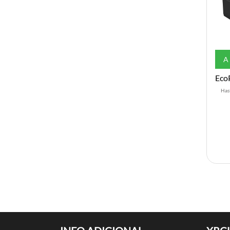
A
Has