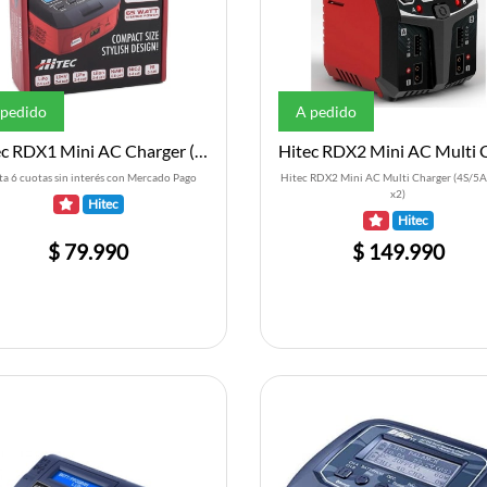
 pedido
A pedido
Hitec RDX1 Mini AC Charger (4S/6A/65W)
ta 6 cuotas sin interés con Mercado Pago
Hitec RDX2 Mini AC Multi Charger (4S/
x2)
Hitec
Hitec
$ 79.990
$ 149.990