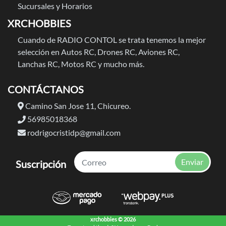
Sucursales y Horarios
XRCHOBBIES
Cuando de RADIO CONTOL se trata tenemos la mejor
selección en Autos RC, Drones RC, Aviones RC,
Lanchas RC, Motos RC y mucho más.
CONTÁCTANOS
Camino San Jose 11, Chicureo.
56985018368
rodrigocristidp@gmail.com
Enviar
Suscripción
xrchobbies © 2026