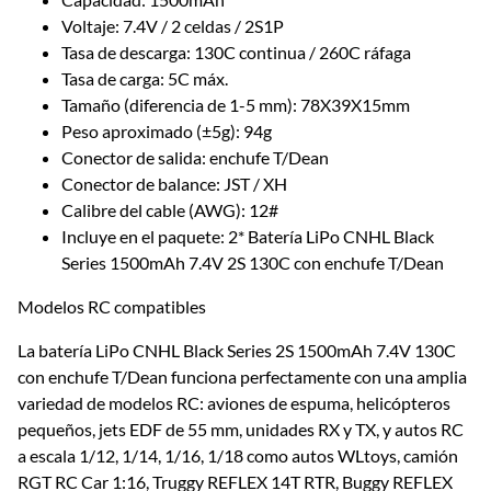
Voltaje: 7.4V / 2 celdas / 2S1P
Tasa de descarga: 130C continua / 260C ráfaga
Tasa de carga: 5C máx.
Tamaño (diferencia de 1-5 mm): 78X39X15mm
Peso aproximado (±5g): 94g
Conector de salida: enchufe T/Dean
Conector de balance: JST / XH
Calibre del cable (AWG): 12#
Incluye en el paquete: 2* Batería LiPo CNHL Black
Series 1500mAh 7.4V 2S 130C con enchufe T/Dean
Modelos RC compatibles
La batería LiPo CNHL Black Series 2S 1500mAh 7.4V 130C
con enchufe T/Dean funciona perfectamente con una amplia
variedad de modelos RC: aviones de espuma, helicópteros
pequeños, jets EDF de 55 mm, unidades RX y TX, y autos RC
a escala 1/12, 1/14, 1/16, 1/18 como autos WLtoys, camión
RGT RC Car 1:16, Truggy REFLEX 14T RTR, Buggy REFLEX