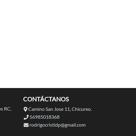
CONTÁCTANOS
s RC,
Camino San Jose 11, Chicureo.
56985018368
rodrigocristidp@gmail.com