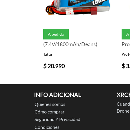
A pedido
A
(7.4V/1800mAh/Deans)
Tattu
Pro
$ 20.990
$ 3
INFO ADICIONAL
XRC
Cuando
Quiénes somos
Drones
Cómo comprar
Seguridad Y Privacidad
Condiciones