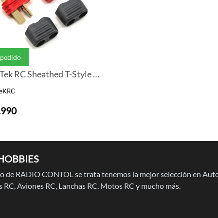
 pedido
ProTek RC Sheathed T-Style Plug (1 Male/1 Female)
TeKRC
.990
HOBBIES
 de RADIO CONTOL se trata tenemos la mejor selección en Auto
 RC, Aviones RC, Lanchas RC, Motos RC y mucho más.