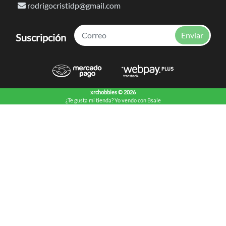
rodrigocristidp@gmail.com
Enviar
Suscripción
xrchobbies © 2026
¿Te gusta mi tienda? Yo vendo con
Bsale