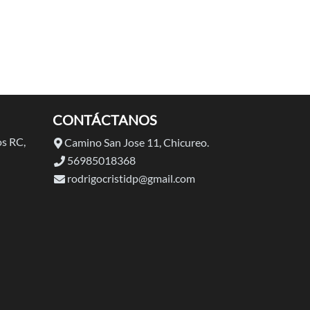
CONTÁCTANOS
s RC,
Camino San Jose 11, Chicureo.
56985018368
rodrigocristidp@gmail.com