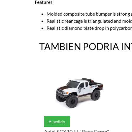
Features:
Molded composite tube bumper is strong 
Realistic rear cage is triangulated and mo
Realistic diamond plate drop in polycarbo
TAMBIEN PODRIA I
A pedido
Axial SCX10 III "Base Camp" RTR 4WD Trail Truck (White) w/SLT3 2.4GHz Radio