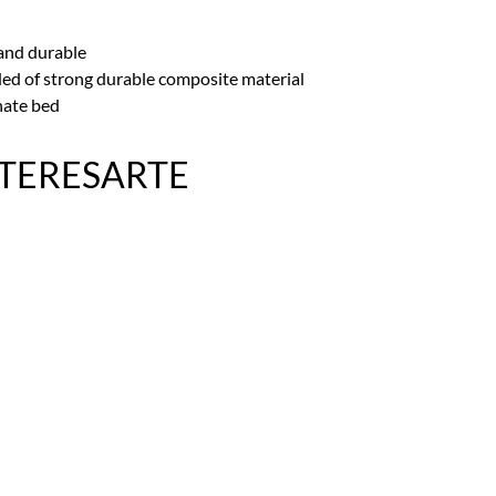
and durable
lded of strong durable composite material
nate bed
NTERESARTE