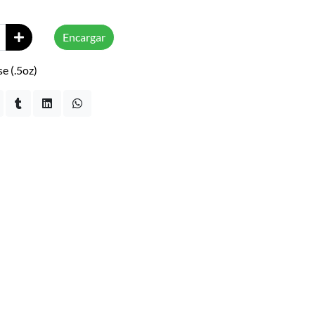
Encargar
e (.5oz)