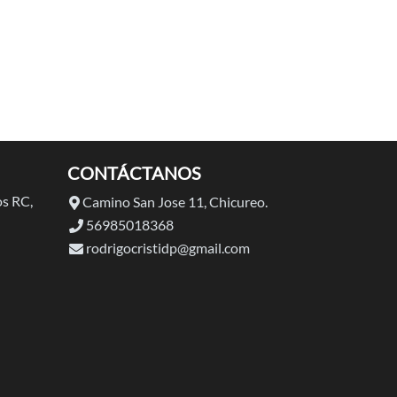
CONTÁCTANOS
s RC,
Camino San Jose 11, Chicureo.
56985018368
rodrigocristidp@gmail.com