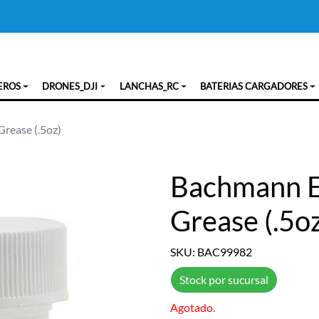
EROS
DRONES_DJI
LANCHAS_RC
BATERIAS CARGADORES
rease (.5oz)
Bachmann E
Grease (.5o
SKU: BAC99982
Stock por sucursal
Agotado.