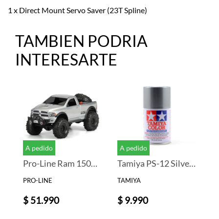
1 x Direct Mount Servo Saver (23T Spline)
TAMBIEN PODRIA
INTERESARTE
A pedido
A pedido
Pro-Line Ram 1500 Rock Crawler Body (Clear)
Tamiya PS-12 Silver Lexan Spray Paint (3oz)
PRO-LINE
TAMIYA
$ 51.990
$ 9.990