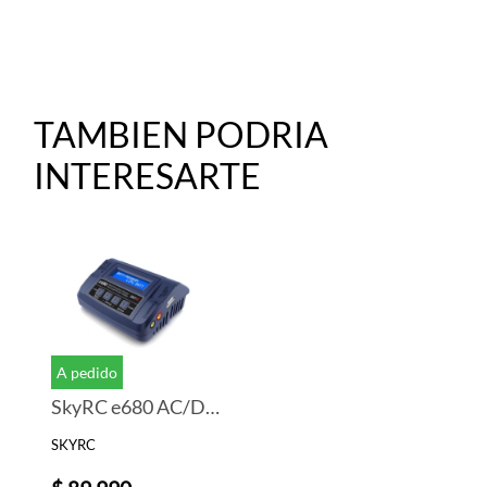
TAMBIEN PODRIA
INTERESARTE
A pedido
SkyRC e680 AC/DC LiPo 1-6s 10A 80W Charger
SKYRC