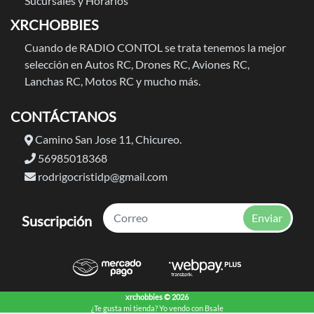
Sucursales y Horarios
XRCHOBBIES
Cuando de RADIO CONTOL se trata tenemos la mejor
selección en Autos RC, Drones RC, Aviones RC,
Lanchas RC, Motos RC y mucho más.
CONTÁCTANOS
Camino San Jose 11, Chicureo.
56985018368
rodrigocristidp@gmail.com
Enviar
Suscripción
xrchobbies © 2026
¿Te gusta mi tienda? Yo vendo con
Bsale