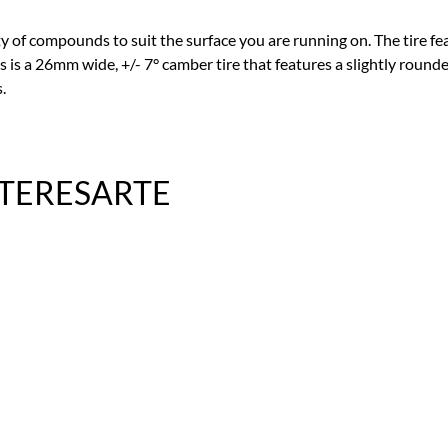
ty of compounds to suit the surface you are running on. The tire fe
his is a 26mm wide, +/- 7° camber tire that features a slightly roun
.
NTERESARTE