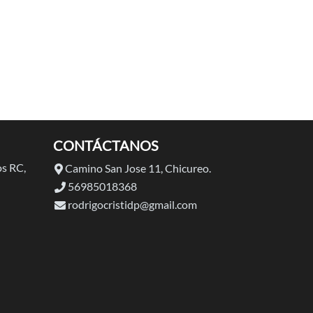
CONTÁCTANOS
s RC,
Camino San Jose 11, Chicureo.
56985018368
rodrigocristidp@gmail.com