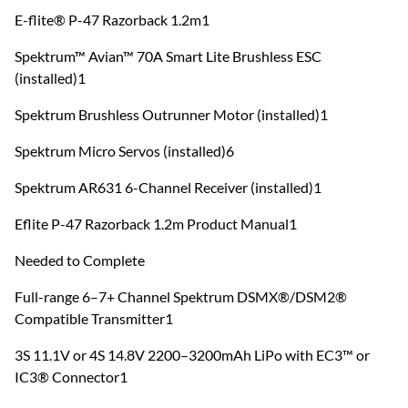
E-flite® P-47 Razorback 1.2m1
Spektrum™ Avian™ 70A Smart Lite Brushless ESC
(installed)1
Spektrum Brushless Outrunner Motor (installed)1
Spektrum Micro Servos (installed)6
Spektrum AR631 6-Channel Receiver (installed)1
Eflite P-47 Razorback 1.2m Product Manual1
Needed to Complete
Full-range 6–7+ Channel Spektrum DSMX®/DSM2®
Compatible Transmitter1
3S 11.1V or 4S 14.8V 2200–3200mAh LiPo with EC3™ or
IC3® Connector1