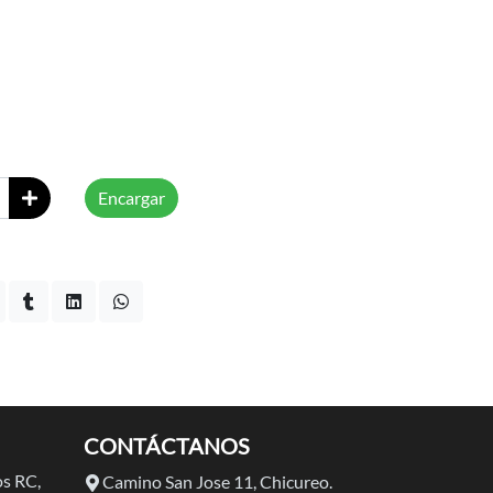
Encargar
CONTÁCTANOS
s RC,
Camino San Jose 11, Chicureo.