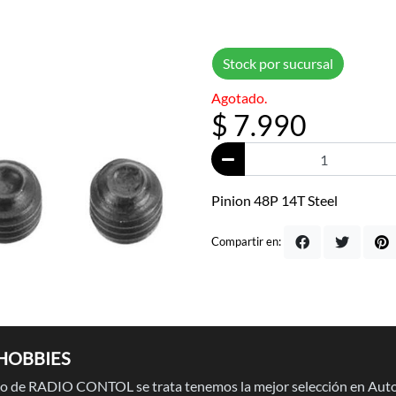
Stock por sucursal
Agotado.
$ 7.990
Pinion 48P 14T Steel
Compartir en:
HOBBIES
 de RADIO CONTOL se trata tenemos la mejor selección en Auto