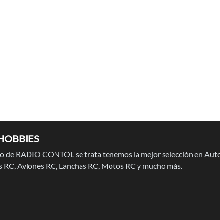
HOBBIES
 de RADIO CONTOL se trata tenemos la mejor selección en Auto
 RC, Aviones RC, Lanchas RC, Motos RC y mucho más.