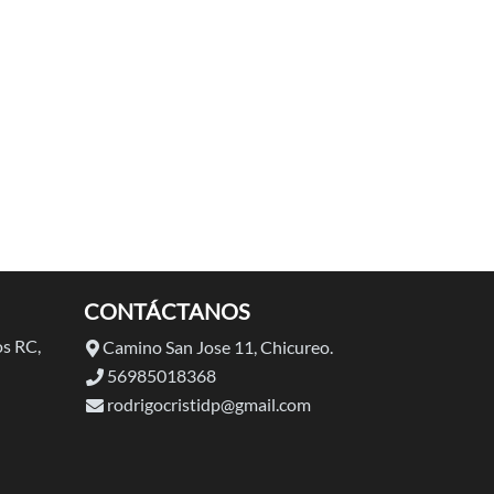
CONTÁCTANOS
s RC,
Camino San Jose 11, Chicureo.
56985018368
rodrigocristidp@gmail.com