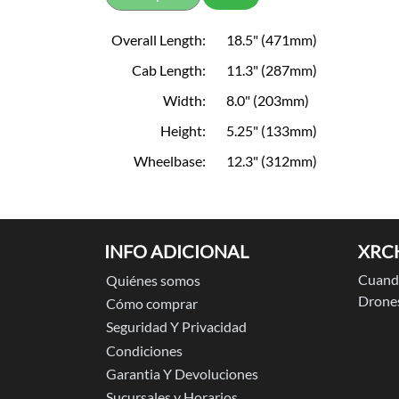
Overall Length:
18.5" (471mm)
Cab Length:
11.3" (287mm)
Width:
8.0" (203mm)
Height:
5.25" (133mm)
Wheelbase:
12.3" (312mm)
INFO ADICIONAL
XRC
Cuando
Quiénes somos
Drones
Cómo comprar
Seguridad Y Privacidad
Condiciones
Garantia Y Devoluciones
Sucursales y Horarios