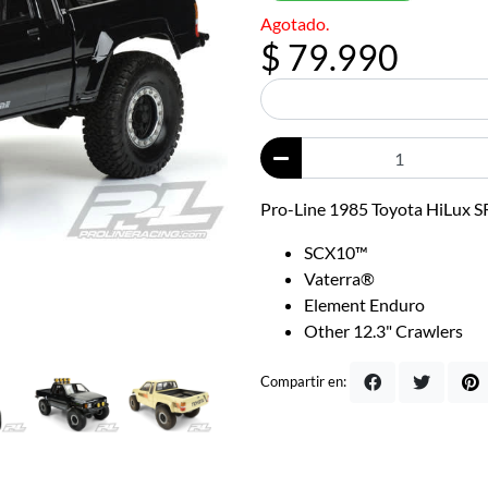
Agotado.
$ 79.990
Pro-Line 1985 Toyota HiLux S
SCX10™
Vaterra®
Element Enduro
Other 12.3" Crawlers
Compartir en: