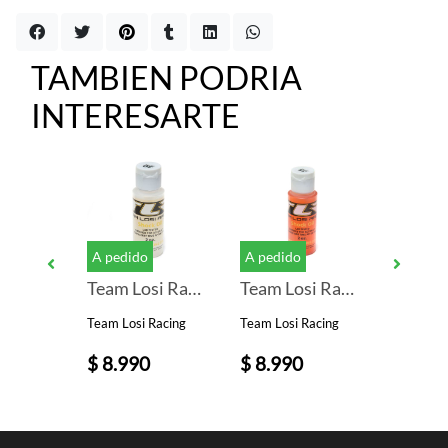
TAMBIEN PODRIA
INTERESARTE
A pedido
A pedido
A pedid
(7.4V/5200mAh/Deans)
Team Losi Racing Silicone Shock Oil (30wt) (2oz)
Team Losi Racing Silicone Shock Oil (35wt) (2oz)
Team Losi Racing
Team Losi Racing
CNHL
0
$ 8.990
$ 8.990
$ 35.