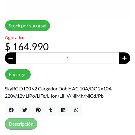
Stock por sucursal
Agotado.
$ 164.990
Encargar
SkyRC D100 v2 Cargador Doble AC 10A/DC 2x10A
220v/12v LiPo/LiFe/LiIon/LiHV/NiMh/NiCd/Pb
Descripción