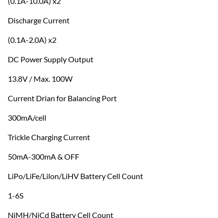
(0.1A-10.0A) x2
Discharge Current
(0.1A-2.0A) x2
DC Power Supply Output
13.8V / Max. 100W
Current Drian for Balancing Port
300mA/cell
Trickle Charging Current
50mA-300mA & OFF
LiPo/LiFe/Lilon/LiHV Battery Cell Count
1-6S
NiMH/NiCd Battery Cell Count