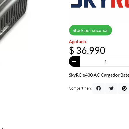
Stock por sucursal
Agotado.
$ 36.990
SkyRC e430 AC Cargador Bate
Compartir en: