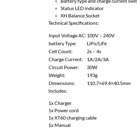
Battery type and charge current swi
Status LED indicator
XH Balance Socket
Technical Specifications:
Input Voltage AC:
100V – 240V
battery Type:
LiPo/LiFe
Cell Count:
2s – 4s
Charge Current:
1A/2A/3A
Circuit Power:
30W
Weight:
193g
Dimensions:
110.7×69.4×40.5mm
Includes:
1x Charger
1x Power cord
1x XT60 charging cable
1x Manual