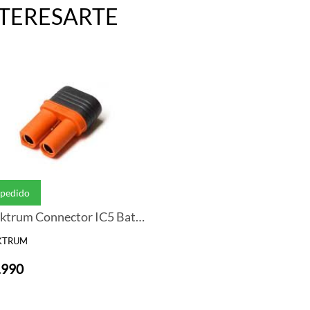
NTERESARTE
 pedido
Spektrum Connector IC5 Battery (Granel)(1)
KTRUM
.990