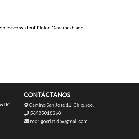
tion for consistent Pinion Gear mesh and
CONTÁCTANOS
s RC,
Camino San Jose 11, Chicureo.
56985018368
rodrigocristidp@gmail.com