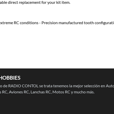
ble direct replacement for your kit item.
in extreme RC conditions - Precision manufactured tooth configura
HOBBIES
 de RADIO CONTOL se trata tenemos la mejor selección en Auto
 RC, Aviones RC, Lanchas RC, Motos RC y mucho más.