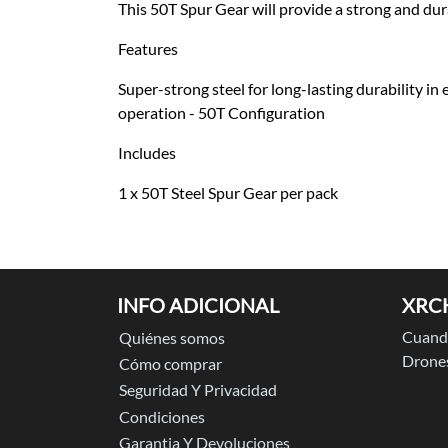
This 50T Spur Gear will provide a strong and dura
Features
Super-strong steel for long-lasting durability 
operation - 50T Configuration
Includes
1 x 50T Steel Spur Gear per pack
INFO ADICIONAL
XRC
Cuando
Quiénes somos
Drones
Cómo comprar
Seguridad Y Privacidad
Condiciones
Garantia Y Devoluciones