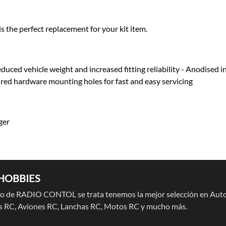
the perfect replacement for your kit item.
uced vehicle weight and increased fitting reliability - Anodised
tured hardware mounting holes for fast and easy servicing
ger
HOBBIES
 de RADIO CONTOL se trata tenemos la mejor selección en Auto
 RC, Aviones RC, Lanchas RC, Motos RC y mucho más.