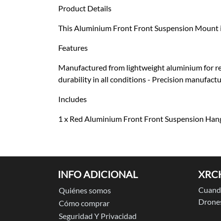
Product Details
This Aluminium Front Front Suspension Mount is 
Features
Manufactured from lightweight aluminium for red
durability in all conditions - Precision manufac
Includes
1 x Red Aluminium Front Front Suspension Han
INFO ADICIONAL
XRC
Cuando
Quiénes somos
Drones
Cómo comprar
Seguridad Y Privacidad