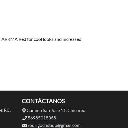
 in ARRMA Red for cool looks and increased
CONTÁCTANOS
s RC,
Camino San Jose 11, Chicureo.
56985018368
rodrigocristidp@gmail.com