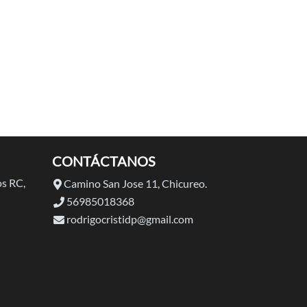
CONTÁCTANOS
s RC,
Camino San Jose 11, Chicureo.
56985018368
rodrigocristidp@gmail.com