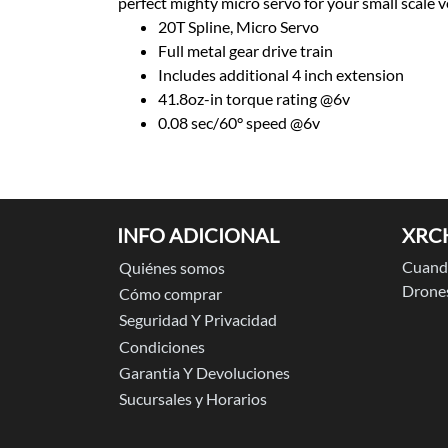
perfect mighty micro servo for your small scale v
20T Spline, Micro Servo
Full metal gear drive train
Includes additional 4 inch extension
41.8oz-in torque rating @6v
0.08 sec/60° speed @6v
INFO ADICIONAL
XRC
Cuando
Quiénes somos
Drones
Cómo comprar
Seguridad Y Privacidad
Condiciones
Garantia Y Devoluciones
Sucursales y Horarios