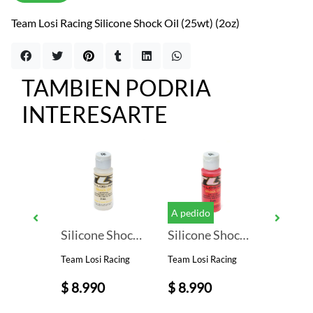
Team Losi Racing Silicone Shock Oil (25wt) (2oz)
TAMBIEN PODRIA
INTERESARTE
A pedido
Sweep F1 Pre-Mounted Front Rubber Tires (Black) (4) (Hard)
Silicone Shock Oil, 32.5WT, 379CST, 2oz
Silicone Shock Oil, 15WT, 104CST, 2oz
Team Losi Racing
Team Losi Racing
Sweep
0
$ 8.990
$ 8.990
$ 23.