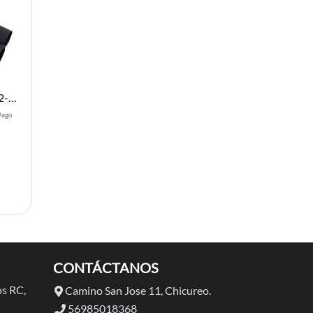
Ultra Plug Set, High Temp, 12-16AWG, Male and Female
Pago
CONTÁCTANOS
s RC,
Camino San Jose 11, Chicureo.
56985018368