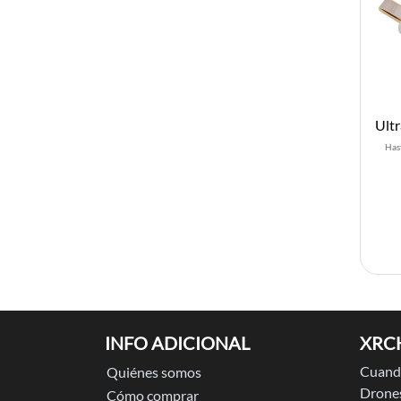
Has
INFO ADICIONAL
XRC
Cuando
Quiénes somos
Drones
Cómo comprar