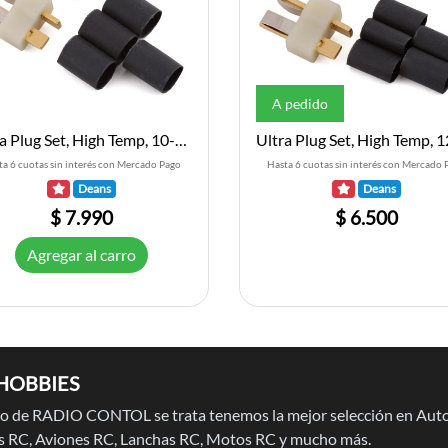
A pedido
Ultra Plug Set, High Temp, 10-12AWG, Male and Female
ta 6 cuotas sin interés con Mercado Pago
Hasta 6 cuotas sin interés con Mercado 
Deans
Deans
$ 7.990
$ 6.500
Agregar al carro
HOBBIES
 de RADIO CONTOL se trata tenemos la mejor selección en Auto
 RC, Aviones RC, Lanchas RC, Motos RC y mucho más.