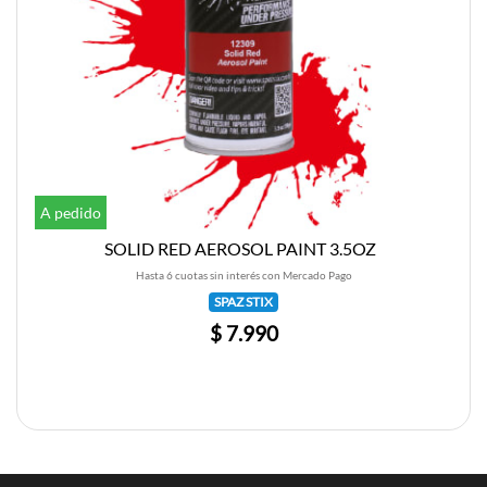
A pedido
SOLID RED AEROSOL PAINT 3.5OZ
Hasta 6 cuotas sin interés con Mercado Pago
SPAZ STIX
$ 7.990