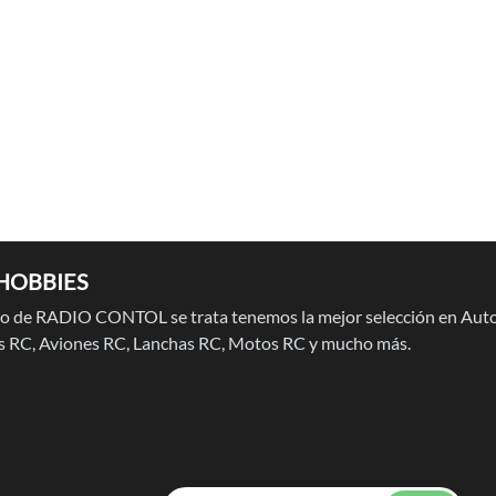
HOBBIES
 de RADIO CONTOL se trata tenemos la mejor selección en Auto
 RC, Aviones RC, Lanchas RC, Motos RC y mucho más.