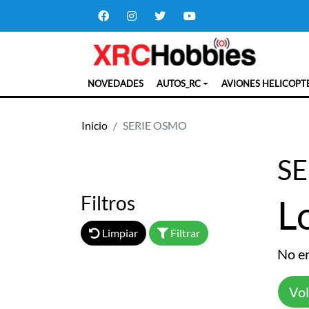
NOVEDADES
AUTOS_RC
AVIONES HELICOPT
Inicio
SERIE OSMO
S
Filtros
L
Limpiar
Filtrar
No e
Vol