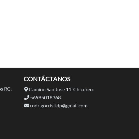
CONTÁCTANOS
s RC,
Camino San Jose 11, Chicureo.
56985018368
rodrigocristidp@gmail.com