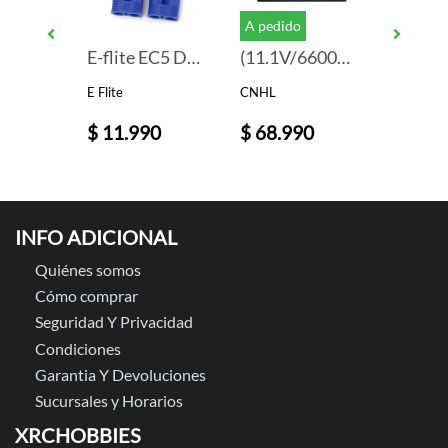
A pedido
A pedid
(11.1V/6200mAh/100c/De)
E-flite EC5 Device Connector. Male (2)
(11.1V/6600mAh/Deans)
E Flite
CNHL
SKYRC
0
$ 11.990
$ 68.990
$ 164
INFO ADICIONAL
Quiénes somos
Cómo comprar
Seguridad Y Privacidad
Condiciones
Garantia Y Devoluciones
Sucursales y Horarios
XRCHOBBIES