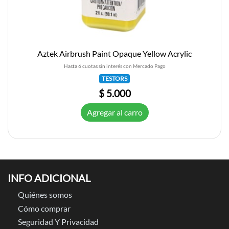
Aztek Airbrush Paint Opaque Yellow Acrylic
Hasta 6 cuotas sin interés con Mercado Pago
TESTORS
$ 5.000
Agregar al carro
INFO ADICIONAL
Quiénes somos
Cómo comprar
Seguridad Y Privacidad