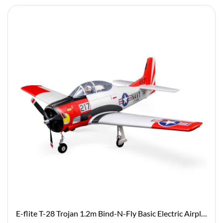
E-flite T-28 Trojan 1.2m Bind-N-Fly Basic Electric Airplane w/Smart ESC, AS3X & SAFE