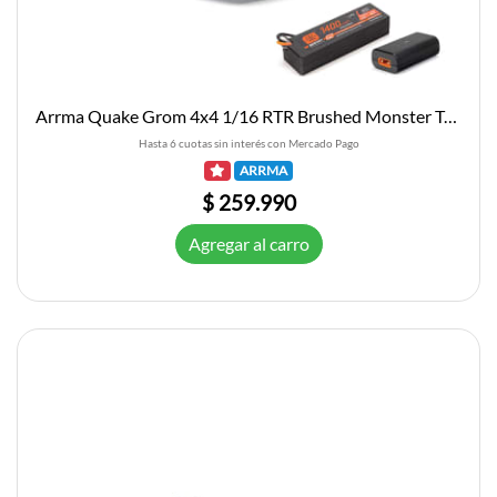
Arrma Quake Grom 4x4 1/16 RTR Brushed Monster Truck (Green) w/SLT2 2.4GHz Radio, Battery & Charger
Hasta 6 cuotas sin interés con Mercado Pago
ARRMA
$ 259.990
Agregar al carro