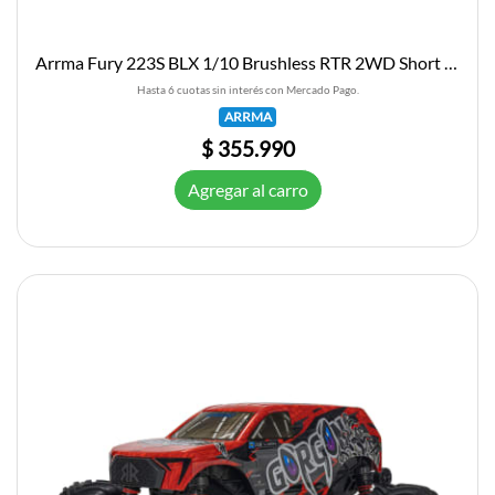
Arrma Fury 223S BLX 1/10 Brushless RTR 2WD Short Course Truck (Blue) w/SLT2 2.4GHz Radio & DSC
Hasta 6 cuotas sin interés con Mercado Pago.
ARRMA
$ 355.990
Agregar al carro